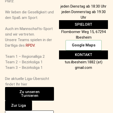
Platz.
jeden Dienstag ab 18:30 Uhr
jeden Donnerstag ab 19:30
Wir lieben die Geselligkeit und
Uhr
den Spaß am Sport.
SPIELORT
Auch im Mannschafts-Sport
Flomborner Weg 15, 67294
sind wir vertreten.
Ilbesheim
Unsere Teams spielen in der
Google Maps
Dartliga des
RPDV.
KONTAKT
Team 1 – Regionalliga 2
Team 2 – Bezirksliga 1
tus.ilbesheim.1882 (at)
Team 3 – Bezirksliga 1
gmail.com
Die aktuelle Liga-Übersicht
findet Ihr hier
Zu unseren
Turnieren
Zur Liga