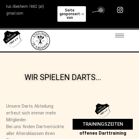
tus.ilbesheim.1882 (at)
Skip to content
Seite
gmail.com
gesponsert
von
WIR SPIELEN DARTS...
Unsere Darts Abteilung
erfreut sich immer mehr
Mitglieder.
TRAININGSZEITEN
Bei uns finden Dartverrückte
offenes Darttraining
aller Altersklassen ihren